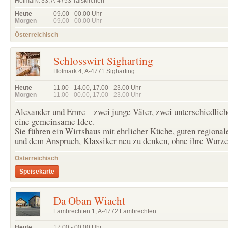
Hofmarkt 33, A-4753 Taiskirchen
Heute
09.00 - 00.00
Uhr
Morgen
09.00 - 00.00
Uhr
Österreichisch
Schlosswirt Sigharting
Hofmark 4, A-4771 Sigharting
Heute
11.00 - 14.00
,
17.00 - 23.00
Uhr
Morgen
11.00 - 00.00
,
17.00 - 23.00
Uhr
Alexander und Emre – zwei junge Väter, zwei unterschiedlic
eine gemeinsame Idee.
Sie führen ein Wirtshaus mit ehrlicher Küche, guten regiona
und dem Anspruch, Klassiker neu zu denken, ohne ihre Wurzel
Österreichisch
Speisekarte
Da Oban Wiacht
Lambrechten 1, A-4772 Lambrechten
Heute
17.00 - 00.00
Uhr