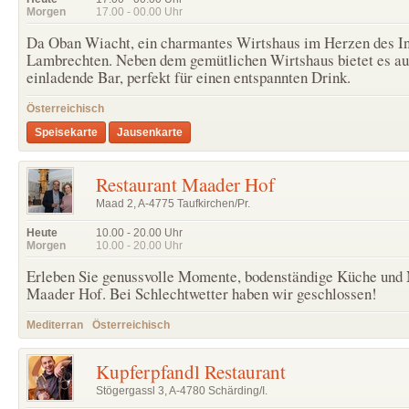
Morgen
17.00 - 00.00
Uhr
Da Oban Wiacht, ein charmantes Wirtshaus im Herzen des Inn
Lambrechten. Neben dem gemütlichen Wirtshaus bietet es au
einladende Bar, perfekt für einen entspannten Drink.
Österreichisch
Speisekarte
Jausenkarte
Restaurant Maader Hof
Maad 2, A-4775 Taufkirchen/Pr.
Heute
10.00 - 20.00
Uhr
Morgen
10.00 - 20.00
Uhr
Erleben Sie genussvolle Momente, bodenständige Küche und 
Maader Hof. Bei Schlechtwetter haben wir geschlossen!
Mediterran
Österreichisch
Kupferpfandl Restaurant
Stögergassl 3, A-4780 Schärding/I.