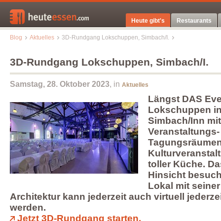
Heute gibt's
Restaurants
Blog
Aktuelles
3D-Rundgang Lokschuppen, Simbach/I.
3D-Rundgang Lokschuppen, Simbach/I.
Samstag, 28. Oktober 2023
, in
Aktuelles
Längst DAS Even
Lokschuppen i
Simbach/Inn mit
Veranstaltungs-
Tagungsräumen
Kulturveransta
toller Küche. Das
Hinsicht besuc
Lokal mit seiner
Architektur kann jederzeit auch virtuell jederze
werden.
Jetzt 3D-Rundgang starten.