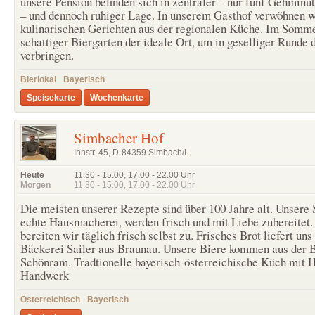
unsere Pension befinden sich in zentraler – nur fünf Gehminut
– und dennoch ruhiger Lage. In unserem Gasthof verwöhnen w
kulinarischen Gerichten aus der regionalen Küche. Im Somme
schattiger Biergarten der ideale Ort, um in geselliger Runde 
verbringen.
Bierlokal
Bayerisch
Speisekarte
Wochenkarte
Simbacher Hof
Innstr. 45, D-84359 Simbach/I.
Heute
11.30 - 15.00
,
17.00 - 22.00
Uhr
Morgen
11.30 - 15.00
,
17.00 - 22.00
Uhr
Die meisten unserer Rezepte sind über 100 Jahre alt. Unsere 
echte Hausmacherei, werden frisch und mit Liebe zubereitet.
bereiten wir täglich frisch selbst zu. Frisches Brot liefert uns
Bäckerei Sailer aus Braunau. Unsere Biere kommen aus der 
Schönram. Tradtionelle bayerisch-österreichische Küch mit 
Handwerk
Österreichisch
Bayerisch