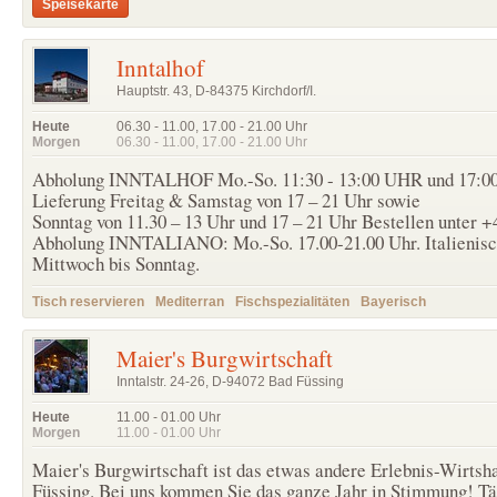
Speisekarte
Inntalhof
Hauptstr. 43, D-84375 Kirchdorf/I.
Heute
06.30 - 11.00
,
17.00 - 21.00
Uhr
Morgen
06.30 - 11.00
,
17.00 - 21.00
Uhr
Abholung INNTALHOF Mo.-So. 11:30 - 13:00 UHR und 17:00
Lieferung Freitag & Samstag von 17 – 21 Uhr sowie
Sonntag von 11.30 – 13 Uhr und 17 – 21 Uhr Bestellen unter +
Abholung INNTALIANO: Mo.-So. 17.00-21.00 Uhr. Italienisch
Mittwoch bis Sonntag.
Tisch reservieren
Mediterran
Fischspezialitäten
Bayerisch
Maier's Burgwirtschaft
Inntalstr. 24-26, D-94072 Bad Füssing
Heute
11.00 - 01.00
Uhr
Morgen
11.00 - 01.00
Uhr
Maier's Burgwirtschaft ist das etwas andere Erlebnis-Wirtsh
Füssing. Bei uns kommen Sie das ganze Jahr in Stimmung! T