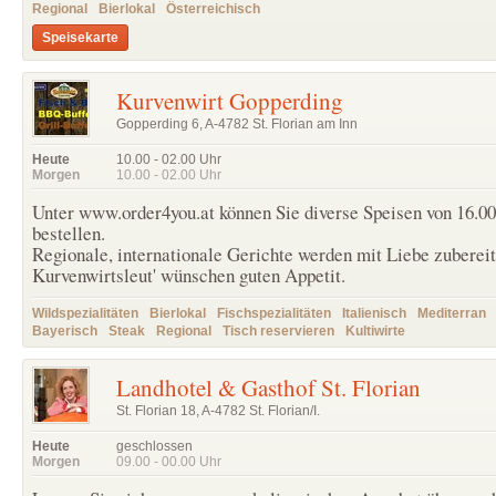
Regional
Bierlokal
Österreichisch
Speisekarte
Kurvenwirt Gopperding
Gopperding 6, A-4782 St. Florian am Inn
Heute
10.00 - 02.00
Uhr
Morgen
10.00 - 02.00
Uhr
Unter www.order4you.at können Sie diverse Speisen von 16.00
bestellen.
Regionale, internationale Gerichte werden mit Liebe zubereit
Kurvenwirtsleut' wünschen guten Appetit.
Wildspezialitäten
Bierlokal
Fischspezialitäten
Italienisch
Mediterran
Bayerisch
Steak
Regional
Tisch reservieren
Kultiwirte
Landhotel & Gasthof St. Florian
St. Florian 18, A-4782 St. Florian/I.
Heute
geschlossen
Morgen
09.00 - 00.00
Uhr