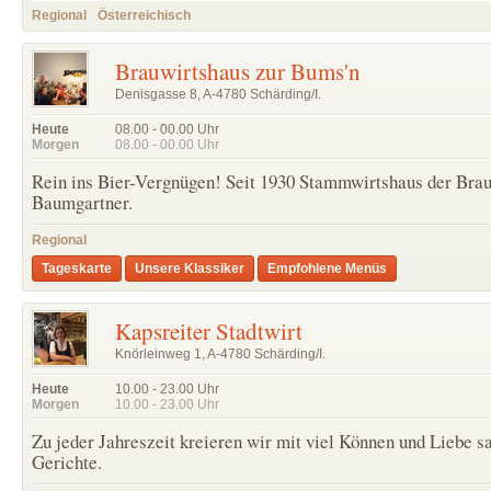
Regional
Österreichisch
Brauwirtshaus zur Bums'n
Denisgasse 8, A-4780 Schärding/I.
Heute
08.00 - 00.00
Uhr
Morgen
08.00 - 00.00
Uhr
Rein ins Bier-Vergnügen! Seit 1930 Stammwirtshaus der Brau
Baumgartner.
Regional
Tageskarte
Unsere Klassiker
Empfohlene Menüs
Kapsreiter Stadtwirt
Knörleinweg 1, A-4780 Schärding/I.
Heute
10.00 - 23.00
Uhr
Morgen
10.00 - 23.00
Uhr
Zu jeder Jahreszeit kreieren wir mit viel Können und Liebe s
Gerichte.