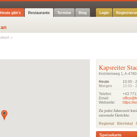
Heute gibt's
Restaurants
Termine
Blog
Login
Registrieru
 an
dtwirt
Kapsreiter Sta
Knörleinweg 1, A-4780 
Heute
10.00 - 
Morgen
10.00 - 
Telefon:
+43 771
Email:
office@k
Webseite:
https://w
Zu jeder Jahreszeit kr
saisonale Gerichte.
Regional
Bierlokal
Speisekarte