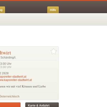
ng
Hilfe
dtwirt
Schärding/I.
23.00
Uhr
23.00
Uhr
2 2828
apsreiter-stadtwirt.at
ww.kapsreiter-stadtwirt.at
eieren wir mit viel Können und Liebe
Österreichisch
Karte & Anfahrt