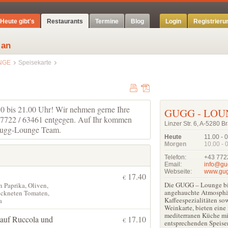
Heute gibt's
Restaurants
Termine
Blog
Login
Registrieru
 an
NGE
Speisekarte
 bis 21.00 Uhr! Wir nehmen gerne Ihre
GUGG - LO
 7722 / 63461 entgegen. Auf Ihr kommen
Linzer Str. 6, A-5280 B
 Gugg-Lounge Team.
Heute
11.00 - 
Morgen
10.00 - 
Telefon:
+43 772
Email:
info@gu
Webseite:
www.gug
17.40
€
Die GUGG – Lounge biet
n Paprika, Oliven,
angehauchte Atmosphär
ockneten Tomaten,
Kaffeespezialitäten sow
a
Weinkarte, bieten eine
mediterranen Küche mit
 auf Ruccola und
17.10
€
entsprechenden Speise