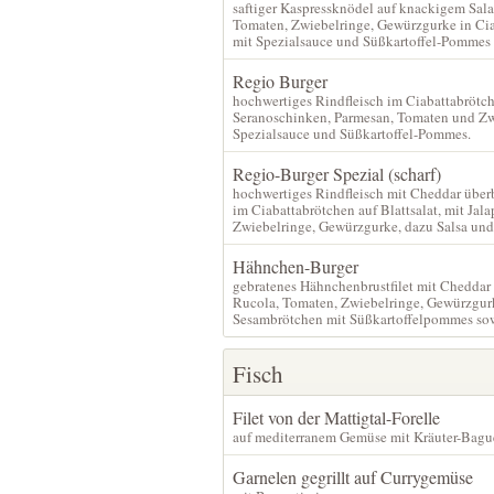
saftiger Kaspressknödel auf knackigem Sala
Tomaten, Zwiebelringe, Gewürzgurke in Ci
mit Spezialsauce und Süßkartoffel-Pommes
Regio Burger
hochwertiges Rindfleisch im Ciabattabrötch
Seranoschinken, Parmesan, Tomaten und Zw
Spezialsauce und Süßkartoffel-Pommes.
Regio-Burger Spezial (scharf)
hochwertiges Rindfleisch mit Cheddar übe
im Ciabattabrötchen auf Blattsalat, mit Jal
Zwiebelringe, Gewürzgurke, dazu Salsa un
Hähnchen-Burger
gebratenes Hähnchenbrustfilet mit Cheddar
Rucola, Tomaten, Zwiebelringe, Gewürzgur
Sesambrötchen mit Süßkartoffelpommes so
Fisch
Filet von der Mattigtal-Forelle
auf mediterranem Gemüse mit Kräuter-Bagu
Garnelen gegrillt auf Currygemüse