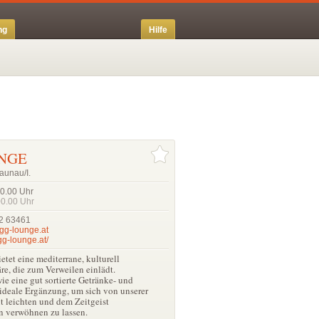
ng
Hilfe
UNGE
raunau/I.
00.00
Uhr
00.00
Uhr
2 63461
gg-lounge.at
g-lounge.at/
et eine mediterrane, kulturell
e, die zum Verweilen einlädt.
ie eine gut sortierte Getränke- und
 ideale Ergänzung, um sich von unserer
 leichten und dem Zeitgeist
n verwöhnen zu lassen.