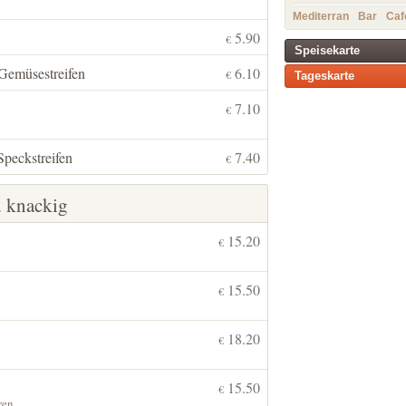
Mediterran
Bar
Caf
5.90
€
Speisekarte
Gemüsestreifen
6.10
€
Tageskarte
7.10
€
Speckstreifen
7.40
€
d knackig
15.20
€
15.50
€
18.20
€
15.50
€
ren