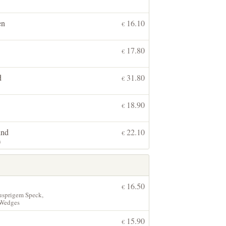
en
16.10
€
17.80
€
d
31.80
€
18.90
€
ind
22.10
€
n
16.50
€
nusprigem Speck,
 Wedges
15.90
€