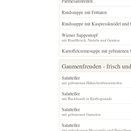
Parmesanstreifen
Rindssuppe mit Frittaten
Rindssuppe mit Kaspressknödel und 
Wiener Suppentopf
mit Rindfleisch, Nudeln und Gemüse
Kartoffelcremesuppe mit gebratenen 
Gaumenfreuden - frisch un
Salatteller
mit gebratenen Hähnchenbruststreifen
Salatteller
mit Backhendl in Kürbispanade
Salatteller
mit gebratenen Garnelen
Salatteller
mit gebackenem Mozzarella und Preiselbee