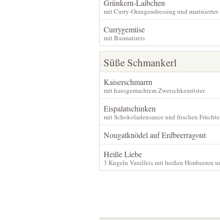
Grünkern-Laibchen
mit Curry-Orangendressing und marinierter 
Currygemüse
mit Basmatireis
Süße Schmankerl
Kaiserschmarrn
mit hausgemachtem Zwetschkenröster
Eispalatschinken
mit Schokoladensauce und frischen Frücht
Nougatknödel auf Erdbeerragout
Heiße Liebe
3 Kugeln Vanilleis mit heißen Himbeeren u