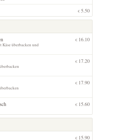
5.50
€
en
16.10
€
it Käse überbacken und
17.20
€
 überbacken
17.90
€
 überbacken
isch
15.60
€
15.90
€