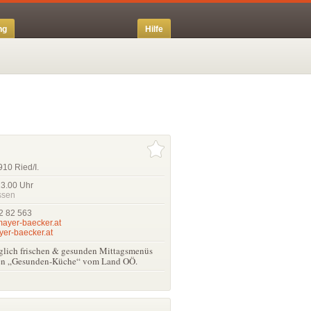
ng
Hilfe
910 Ried/I.
13.00
Uhr
ssen
2 82 563
ayer-baecker.at
er-baecker.at
äglich frischen & gesunden Mittagsmenüs
rten „Gesunden-Küche“ vom Land OÖ.