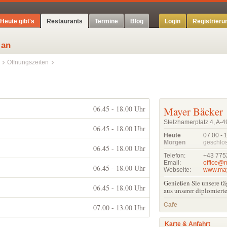
Heute gibt's
Restaurants
Termine
Blog
Login
Registrieru
 an
Öffnungszeiten
06.45 - 18.00 Uhr
Mayer Bäcker
Stelzhamerplatz 4, A-4
06.45 - 18.00 Uhr
Heute
07.00 - 
Morgen
geschlo
06.45 - 18.00 Uhr
Telefon:
+43 775
Email:
office@m
06.45 - 18.00 Uhr
Webseite:
www.may
Genießen Sie unsere t
06.45 - 18.00 Uhr
aus unserer diplomie
Cafe
07.00 - 13.00 Uhr
Karte & Anfahrt