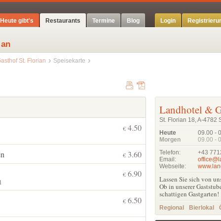
Heute gibt's
Restaurants
Termine
Blog
Login
Registrieru
 an
asthof St. Florian
Speisekarte
Landhotel & Ga
St. Florian 18, A-4782 St
4.50
€
Heute
09.00 - 
Morgen
09.00 - 
en
3.60
Telefon:
+43 771
€
Email:
office@l
Webseite:
www.land
6.90
€
Lassen Sie sich von un
l
Ob in unserer Gaststub
schattigen Gastgarten!
6.50
€
Regional
Bierlokal