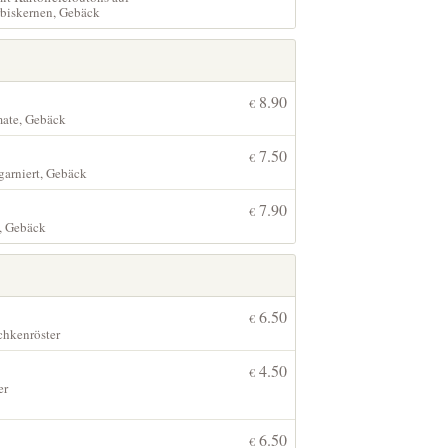
rbiskernen, Gebäck
8.90
€
mate, Gebäck
7.50
€
garniert, Gebäck
7.90
€
e, Gebäck
6.50
€
chkenröster
4.50
€
er
6.50
€