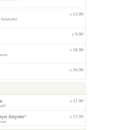
13.90
€
 Salatteller
9.90
€
18.90
€
hwein
16.90
€
en
11.90
€
ft'l
ger Jungstier“
13.50
€
kren