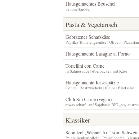
Hausgemachtes Beuschel
Semmelknödel
Pasta & Vegetarisch
Gebratener Schafskäse
Paprika-Tomatengemüse | Oliven | Pizzastan
Hausgemachte Lasagne al Forno
Tortellini con Carne
in Sahnesauce | überbacken mit Käse
Hausgemachte Käsespätzle
Gouda | Röstzwiebeln | kleiner Blattsalat
Chili Sin Carne (vegan)
etwas scharf | auf Sojabasis BIO „soy austria
Klassiker
Schnitzel „Wiener Art“ vom Schwein
Petersilienkartoffeln | Preiselbeeren | kleiner