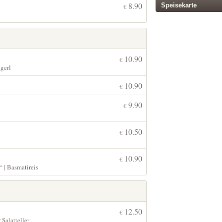
8.90
Speisekarte
€
10.90
€
gerl
10.90
€
9.90
€
10.50
€
10.90
€
“ | Basmatireis
12.50
€
 Salatteller