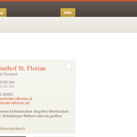
ng
Hilfe
sthof St. Florian
. Florian/I.
00.00
Uhr
00.00
Uhr
2 29492
andhotel-stflorian.at
hotel-stflorian.at/
serem kulinarischen Angebot überraschen.
e, Schärdinger Stüberl oder im großen,
Österreichisch