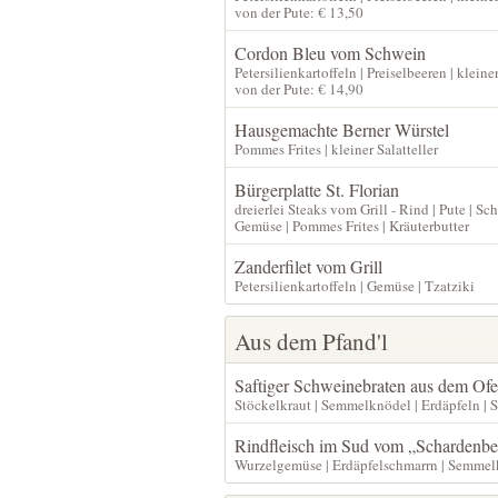
von der Pute: € 13,50
Cordon Bleu vom Schwein
Petersilienkartoffeln | Preiselbeeren | kleiner
von der Pute: € 14,90
Hausgemachte Berner Würstel
Pommes Frites | kleiner Salatteller
Bürgerplatte St. Florian
dreierlei Steaks vom Grill - Rind | Pute | Sc
Gemüse | Pommes Frites | Kräuterbutter
Zanderfilet vom Grill
Petersilienkartoffeln | Gemüse | Tzatziki
Aus dem Pfand'l
Saftiger Schweinebraten aus dem Of
Stöckelkraut | Semmelknödel | Erdäpfeln | Sa
Rindfleisch im Sud vom „Schardenber
Wurzelgemüse | Erdäpfelschmarrn | Semmel