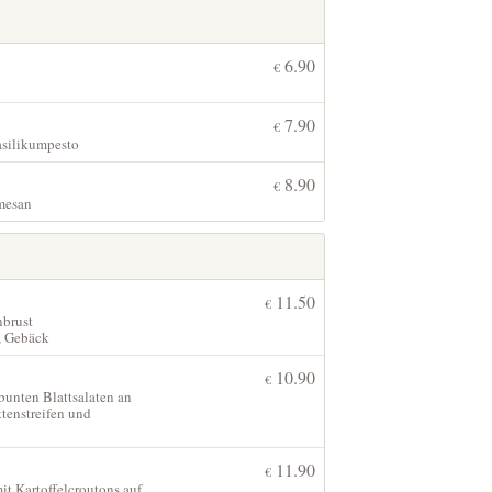
6.90
€
7.90
€
asilikumpesto
8.90
€
rmesan
11.50
€
nbrust
, Gebäck
10.90
€
bunten Blattsalaten an
tenstreifen und
11.90
€
it Kartoffelcroutons auf