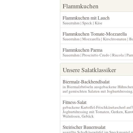
Flammkuchen
Flammkuchen mit Lauch
Sauerrahm | Speck | Käse
Flammkuchen Tomate-Mozzarella
Sauerrahm | Mozzarella | Kirschtomaten | B
Flammkuchen Parma
Sauerrahm | Prosciutto Crudo | Rucola | Pa
Unsere Salatklassiker
Biermalz-Backhendlsalat
in Biermalzbröseln ausgebackene Hähnche
auf gemischten Salaten mit Joghurtdressing
Fitness-Salat
gebackene Kartoffel-Frischkäsetascherl auf 
Joghurtdressing mit Tomaten, Gurken, Karot
Walnüssen, Gebäck
Steirischer Bauernsalat
gegrillte Schafkäsewürfel im Speckmantel m