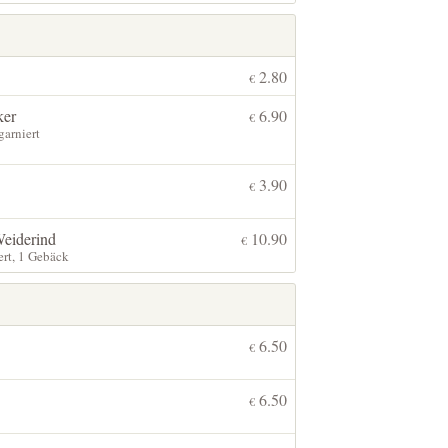
2.80
€
ker
6.90
€
garniert
3.90
€
Weiderind
10.90
€
ert, 1 Gebäck
6.50
€
6.50
€