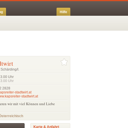
ng
Hilfe
dtwirt
Schärding/I.
23.00
Uhr
23.00
Uhr
2 2828
apsreiter-stadtwirt.at
ww.kapsreiter-stadtwirt.at
eieren wir mit viel Können und Liebe
Österreichisch
Karte & Anfahrt