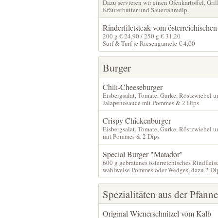
Dazu servieren wir einen Ofenkartoffel, Gri
Kräuterbutter und Sauerrahmdip.
Rinderfiletsteak vom österreichisch
200 g € 24,90 / 250 g € 31,20
Surf & Turf je Riesengarnele € 4,00
Burger
Chili-Cheeseburger
Eisbergsalat, Tomate, Gurke, Röstzwiebel u
Jalapenosauce mit Pommes & 2 Dips
Crispy Chickenburger
Eisbergsalat, Tomate, Gurke, Röstzwiebel 
mit Pommes & 2 Dips
Special Burger "Matador"
600 g gebratenes österreichisches Rindfleis
wahlweise Pommes oder Wedges, dazu 2 Di
Spezialitäten aus der Pfanne
Original Wienerschnitzel vom Kalb