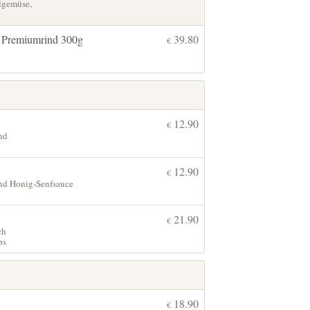
llgemüse,
en Premiumrind 300g
39.80
€
12.90
€
nd
12.90
€
und Honig-Senfsauce
21.90
€
ch
ps
18.90
€