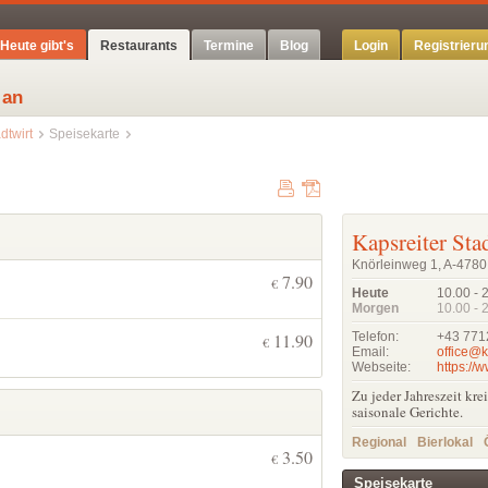
Heute gibt's
Restaurants
Termine
Blog
Login
Registrieru
 an
dtwirt
Speisekarte
Kapsreiter Sta
Knörleinweg 1, A-4780 
7.90
€
Heute
10.00 - 
Morgen
10.00 - 
11.90
Telefon:
+43 771
€
Email:
office@k
Webseite:
https://w
Zu jeder Jahreszeit kr
saisonale Gerichte.
Regional
Bierlokal
3.50
€
Speisekarte