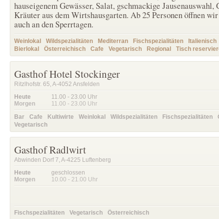
hauseigenem Gewässer, Salat, gschmackige Jausenauswahl,
Kräuter aus dem Wirtshausgarten. Ab 25 Personen öffnen wir 
auch an den Sperrtagen.
Weinlokal
Wildspezialitäten
Mediterran
Fischspezialitäten
Italienisch
Bierlokal
Österreichisch
Cafe
Vegetarisch
Regional
Tisch reservie
Gasthof Hotel Stockinger
Ritzlhofstr. 65, A-4052 Ansfelden
Heute
11.00 - 23.00
Uhr
Morgen
11.00 - 23.00
Uhr
Bar
Cafe
Kultiwirte
Weinlokal
Wildspezialitäten
Fischspezialitäten
Vegetarisch
Gasthof Radlwirt
Abwinden Dorf 7, A-4225 Luftenberg
Heute
geschlossen
Morgen
10.00 - 21.00
Uhr
Fischspezialitäten
Vegetarisch
Österreichisch