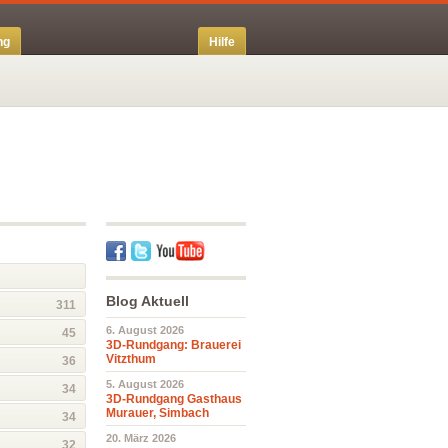
ng
Hilfe
Blog Aktuell
311
6. August 2026
45
3D-Rundgang: Brauerei
Vitzthum
36
5. August 2026
34
3D-Rundgang Gasthaus
Murauer, Simbach
34
20. März 2026
32