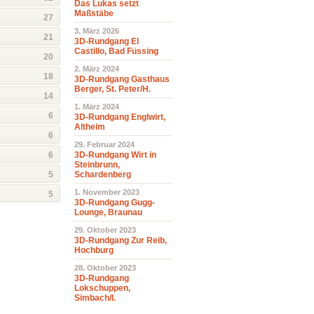
Das Lukas setzt
Maßstäbe
27
3. März 2026
21
3D-Rundgang El
Castillo, Bad Füssing
20
2. März 2024
18
3D-Rundgang Gasthaus
Berger, St. Peter/H.
14
1. März 2024
6
3D-Rundgang Englwirt,
Altheim
6
29. Februar 2024
6
3D-Rundgang Wirt in
Steinbrunn,
5
Schardenberg
1. November 2023
5
3D-Rundgang Gugg-
Lounge, Braunau
29. Oktober 2023
3D-Rundgang Zur Reib,
Hochburg
28. Oktober 2023
3D-Rundgang
Lokschuppen,
Simbach/I.