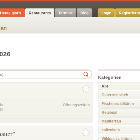
Heute gibt's
Restaurants
Termine
Blog
Login
Registrieru
 an
2026
Kategorien
Alle
Österreichisch
Fischspezialitäten
hr
Öffnungszeiten
hr
Regional
Mediterran
Italienisch
bauer"
Wildspezialitäten