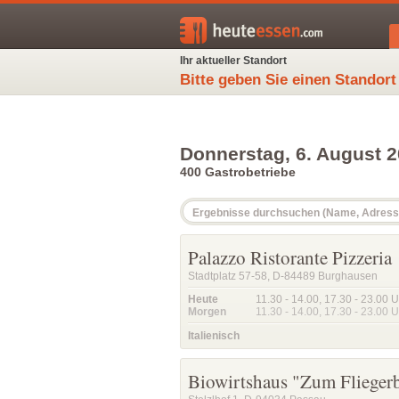
Ihr aktueller Standort
Bitte geben Sie einen Standort
Donnerstag, 6. August 
400 Gastrobetriebe
Palazzo Ristorante Pizzeria
Stadtplatz 57-58, D-84489 Burghausen
Heute
11.30 - 14.00
,
17.30 - 23.00
U
Morgen
11.30 - 14.00
,
17.30 - 23.00
U
Italienisch
Biowirtshaus "Zum Flieger