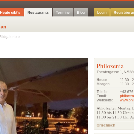
Heute gibt's
Restaurants
Termine
Blog
Login
Registrieru
 an
Bildgalerie
Philoxenia
Theatergasse 1, A-528
Heute
11.30 - 
Morgen
11.30 - 
Telefon:
+43 676
Email:
philoxe
Webseite:
www.phil
Abholzeiten Montag, D
11.30 bis 14.30 Uhr un
11.00 bis 21.30 Uhr. A
Griechisch