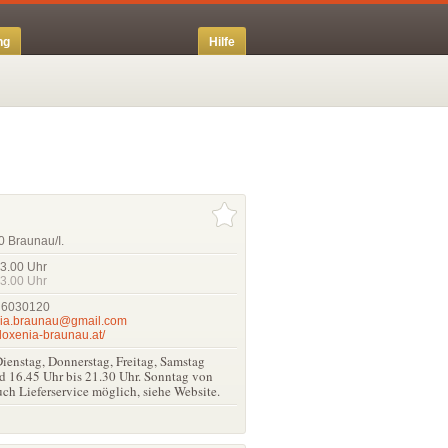
ng
Hilfe
0 Braunau/I.
23.00
Uhr
23.00
Uhr
 6030120
nia.braunau@gmail.com
oxenia-braunau.at/
ienstag, Donnerstag, Freitag, Samstag
d 16.45 Uhr bis 21.30 Uhr. Sonntag von
uch Lieferservice möglich, siehe Website.