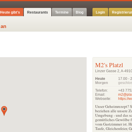
Heute gibt's
Restaurants
Termine
Blog
Login
Registrieru
 an
M2's Platzl
Linzer Gasse 2, A-4910
Heute
17.00 - 
Morgen
geschlo
Telefon:
+43 775
Email:
m2@platz
Webseite:
https://w
Unser Geheimrezept? S
beziehen alle unsere Z
Umgebung - und das sc
gemütliches Gewölbe fü
vom Gastzimmer ist. Hi
Taufe, Gleichenfeier, Ge