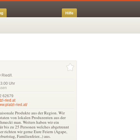
ng
Hilfe
 Ried/I.
23.00
Uhr
ssen
2 62679
l-ried.at
ww.platzl-ried.at/
aisonale Produkte aus der Region. Wir
utaten von lokalen Produzenten aus der
hmeckt man. Weiters haben wir ein
r bis zu 25 Personen welches abgetrennt
er richten wir gerne Eure Feiern (Agape,
burtstag, Familienfeier...) aus.