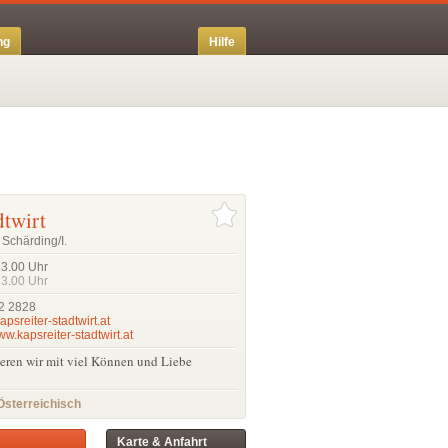
ng
Hilfe
dtwirt
Schärding/I.
23.00
Uhr
23.00
Uhr
2 2828
apsreiter-stadtwirt.at
ww.kapsreiter-stadtwirt.at
eieren wir mit viel Können und Liebe
Österreichisch
Karte & Anfahrt