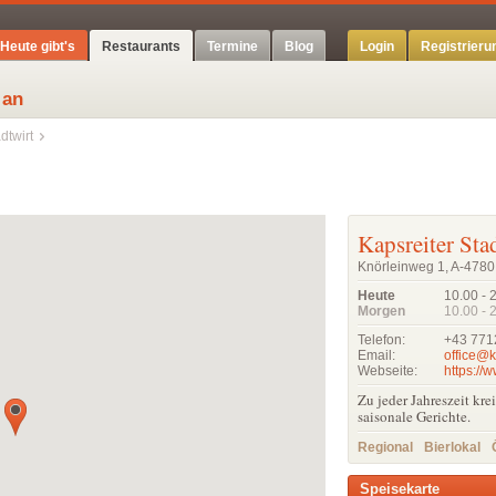
Heute gibt's
Restaurants
Termine
Blog
Login
Registrieru
 an
dtwirt
Kapsreiter Sta
Knörleinweg 1, A-4780 
Heute
10.00 - 
Morgen
10.00 - 
Telefon:
+43 771
Email:
office@k
Webseite:
https://w
Zu jeder Jahreszeit kr
saisonale Gerichte.
Regional
Bierlokal
Speisekarte